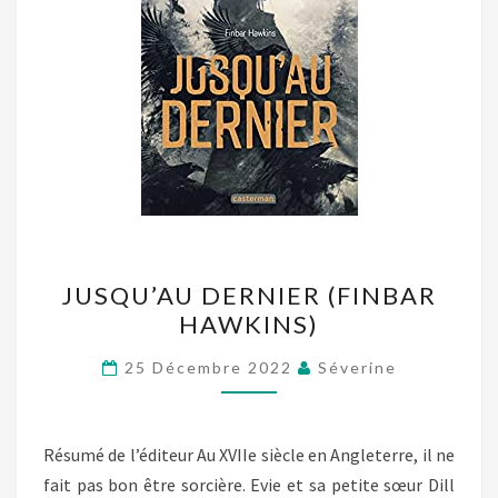
JUSQU’AU
JUSQU’AU DERNIER (FINBAR
DERNIER
HAWKINS)
(FINBAR
HAWKINS)
25 Décembre 2022
Séverine
Résumé de l’éditeur Au XVIIe siècle en Angleterre, il ne
fait pas bon être sorcière. Evie et sa petite sœur Dill