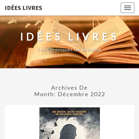
IDÉES LIVRES
Togg
navig
IDÉES LIVRES
Les Chroniques De Séverine
Archives De
Month:
Décembre 2022