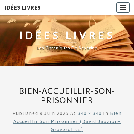
IDÉES LIVRES
Togg
navig
IDÉES LIVRES
Les Chroniques De Séverine
BIEN-ACCUEILLIR-SON-
PRISONNIER
Published
9 Juin 2025
At
340 × 340
In
Bien
Accueillir Son Prisonnier (David Jauzion-
Graverolles)