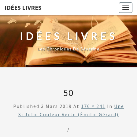
IDÉES LIVRES
Togg
navig
IDÉES LIVRES
Les Chroniques De Séverine
50
Published
3 Mars 2019
At
176 × 241
In
Une
Si Jolie Couleur Verte (Émilie Gérard)
/