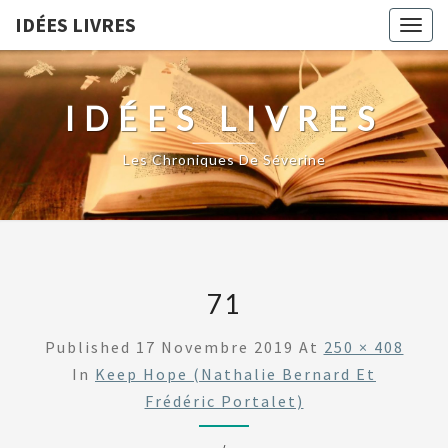
IDÉES LIVRES
Togg
navig
IDÉES LIVRES
Les Chroniques De Séverine
71
Published
17 Novembre 2019
At
250 × 408
In
Keep Hope (Nathalie Bernard Et
Frédéric Portalet)