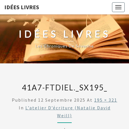
IDÉES LIVRES
Togg
navig
IDÉES LIVRES
Les Chroniques De Séverine
41A7-FTDIEL._SX195_
Published
12 Septembre 2025
At
195 × 321
In
L’atelier D’écriture (Natalie David
Weill)