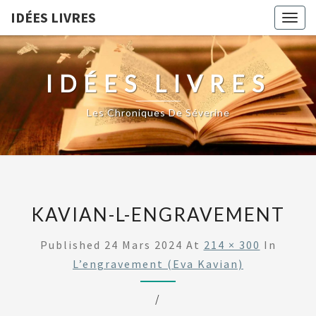
IDÉES LIVRES
Togg
navig
IDÉES LIVRES
Les Chroniques De Séverine
KAVIAN-L-ENGRAVEMENT
Published
24 Mars 2024
At
214 × 300
In
L’engravement (Eva Kavian)
/