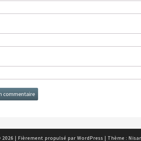
 2026
|
Fièrement propulsé par
WordPress
|
Thème :
Nisa