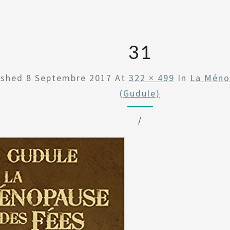
31
ished
8 Septembre 2017
At
322 × 499
In
La Méno
(Gudule)
/