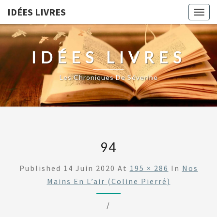
IDÉES LIVRES
Togg
navig
IDÉES LIVRES
Les Chroniques De Séverine
94
Published
14 Juin 2020
At
195 × 286
In
Nos
Mains En L’air (Coline Pierré)
/