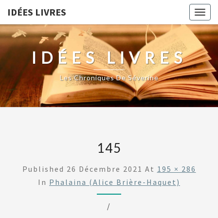
IDÉES LIVRES
Togg
navig
IDÉES LIVRES
Les Chroniques De Séverine
145
Published
26 Décembre 2021
At
195 × 286
In
Phalaina (Alice Brière-Haquet)
/