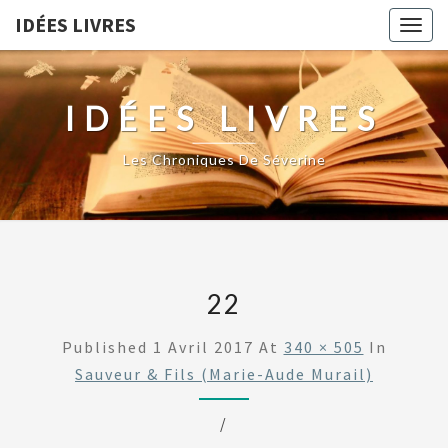
IDÉES LIVRES
Togg
navig
IDÉES LIVRES
Les Chroniques De Séverine
22
Published
1 Avril 2017
At
340 × 505
In
Sauveur & Fils (Marie-Aude Murail)
/