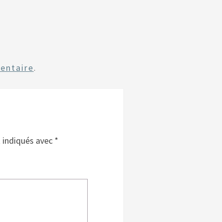
entaire
.
t indiqués avec
*