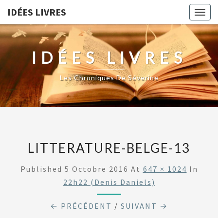
IDÉES LIVRES
Togg
navig
IDÉES LIVRES
Les Chroniques De Séverine
LITTERATURE-BELGE-13
Published
5 Octobre 2016
At
647 × 1024
In
22h22 (Denis Daniels)
← PRÉCÉDENT
/
SUIVANT →