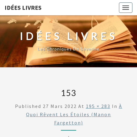
IDÉES LIVRES
Togg
navig
IDÉES LIVRES
Les Chroniques De Séverine
153
Published
27 Mars 2022
At
195 × 283
In
À
Quoi Rêvent Les Étoiles (Manon
Fargetton)