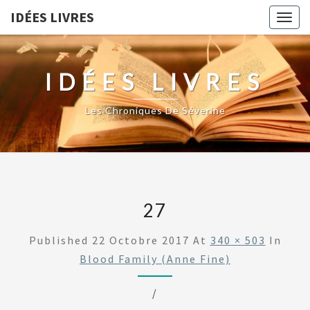
IDÉES LIVRES
Togg
navig
IDÉES LIVRES
Les Chroniques De Séverine
27
Published
22 Octobre 2017
At
340 × 503
In
Blood Family (Anne Fine)
/