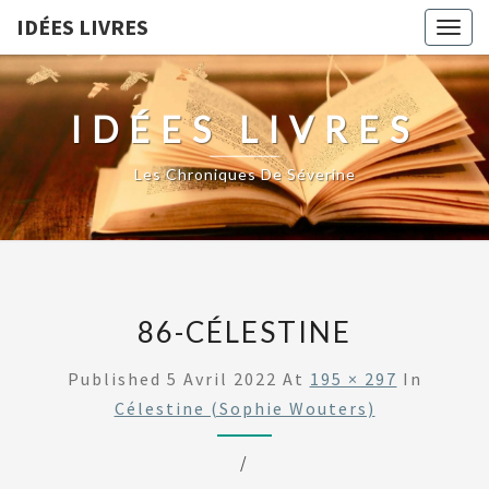
IDÉES LIVRES
Togg
navig
IDÉES LIVRES
Les Chroniques De Séverine
86-CÉLESTINE
Published
5 Avril 2022
At
195 × 297
In
Célestine (Sophie Wouters)
/