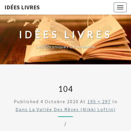
IDÉES LIVRES
Togg
navig
IDÉES LIVRES
Les Chroniques De Séverine
104
Published
4 Octobre 2020
At
195 × 297
In
Dans La Vallée Des Rêves (Nikki Loftin)
/