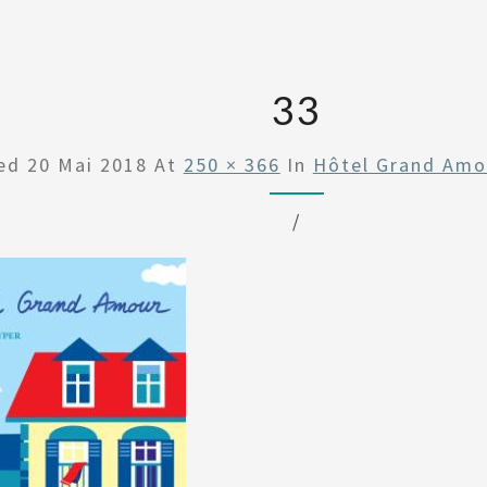
33
hed
20 Mai 2018
At
250 × 366
In
Hôtel Grand Amou
/