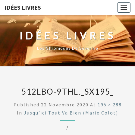
IDÉES LIVRES
Togg
navig
IDÉES LIVRES
Les Chroniques De Séverine
512LBO-9THL._SX195_
Published
22 Novembre 2020
At
195 × 288
In
Jusqu’ici Tout Va Bien (Marie Colot)
/