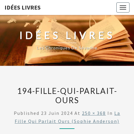
IDÉES LIVRES
Togg
navig
IDÉES LIVRES
Les Chroniques De Séverine
194-FILLE-QUI-PARLAIT-
OURS
Published
23 Juin 2024
At
250 × 368
In
La
Fille Qui Parlait Ours (Sophie Anderson)