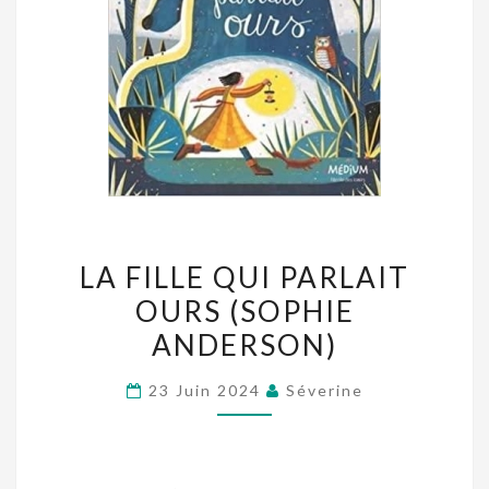
LA
LA FILLE QUI PARLAIT
FILLE
OURS (SOPHIE
QUI
ANDERSON)
PARLAIT
OURS
23 Juin 2024
Séverine
(SOPHIE
ANDERSON)