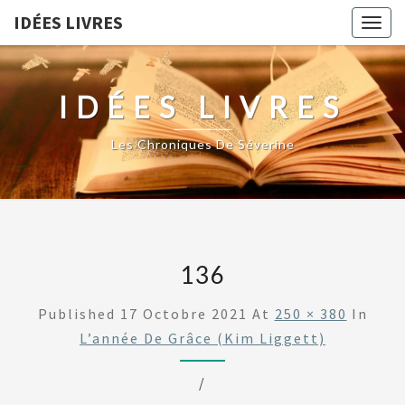
IDÉES LIVRES
Togg
navig
IDÉES LIVRES
Les Chroniques De Séverine
136
Published
17 Octobre 2021
At
250 × 380
In
L’année De Grâce (Kim Liggett)
/