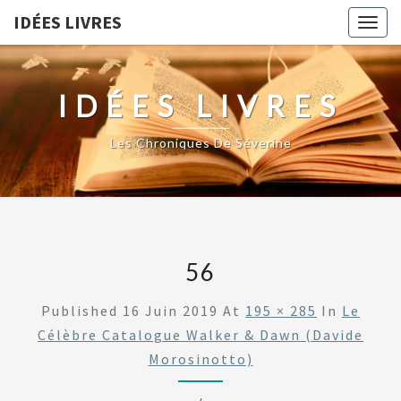
IDÉES LIVRES
Togg
navig
IDÉES LIVRES
Les Chroniques De Séverine
56
Published
16 Juin 2019
At
195 × 285
In
Le
Célèbre Catalogue Walker & Dawn (Davide
Morosinotto)