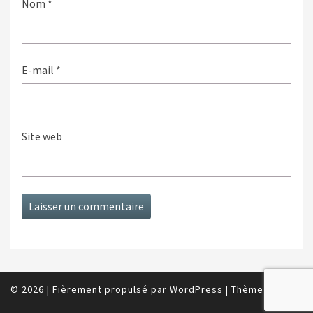
Nom
*
E-mail
*
Site web
© 2026
|
Fièrement propulsé par
WordPress
|
Thème :
Nisarg