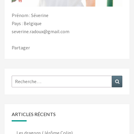
Prénom : Séverine
Pays : Belgique
severine.radoux@gmail.com
Partager
Rechercher :
Recher
ARTICLES RÉCENTS
Les dragons (Jérôme Colin)