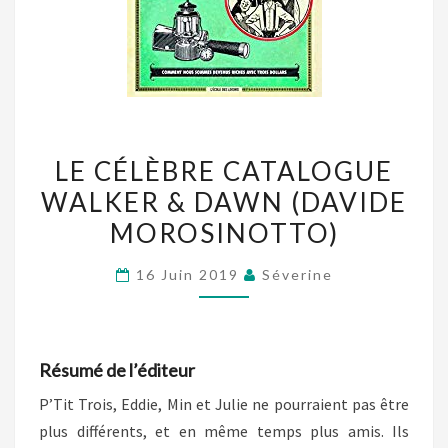
LE
LE CÉLÈBRE CATALOGUE
CÉLÈBRE
WALKER & DAWN (DAVIDE
CATALOGUE
MOROSINOTTO)
WALKER
&
16 Juin 2019
Séverine
DAWN
(DAVIDE
MOROSINOTTO)
Résumé de l’éditeur
P’Tit Trois, Eddie, Min et Julie ne pourraient pas être
plus différents, et en même temps plus amis. Ils