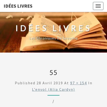
IDÉES LIVRES
Togg
navig
IDÉES LIVRES
Les Chroniques De Séverine
55
Published
28 Avril 2019
At
97 × 154
In
L’envol (Alia Cardyn)
/