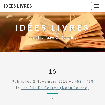
IDÉES LIVRES
Togg
navig
IDÉES LIVRES
Les Chroniques De Séverine
16
Published
2 Novembre 2016
At
458 × 458
In
Les Fils De George (Manu Causse)
/