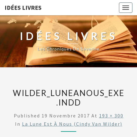
IDÉES LIVRES
Togg
navig
IDÉES LIVRES
Les Chroniques De Séverine
WILDER_LUNEANOUS_EXE
.INDD
Published
19 Novembre 2017
At
193 × 300
In
La Lune Est À Nous (Cindy Van Wilder)