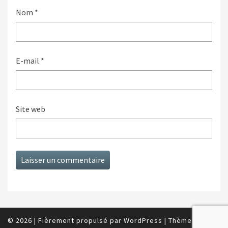
Nom
*
E-mail
*
Site web
© 2026
|
Fièrement propulsé par
WordPress
|
Thème :
Nisarg