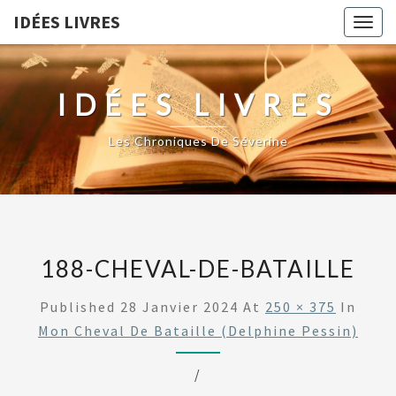
IDÉES LIVRES
Togg
navig
IDÉES LIVRES
Les Chroniques De Séverine
188-CHEVAL-DE-BATAILLE
Published
28 Janvier 2024
At
250 × 375
In
Mon Cheval De Bataille (Delphine Pessin)
/