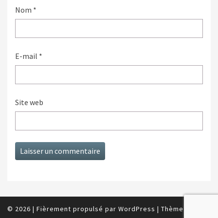
Nom
*
E-mail
*
Site web
© 2026
|
Fièrement propulsé par
WordPress
|
Thème :
Nisarg