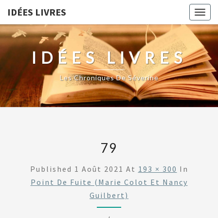
IDÉES LIVRES
Togg
navig
IDÉES LIVRES
Les Chroniques De Séverine
79
Published
1 Août 2021
At
193 × 300
In
Point De Fuite (Marie Colot Et Nancy
Guilbert)