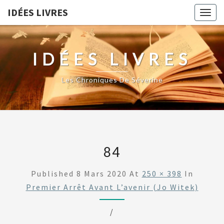
IDÉES LIVRES
Togg
navig
IDÉES LIVRES
Les Chroniques De Séverine
84
Published
8 Mars 2020
At
250 × 398
In
Premier Arrêt Avant L’avenir (Jo Witek)
/