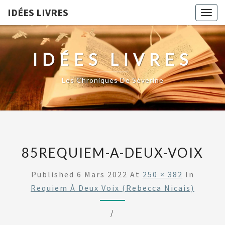
IDÉES LIVRES
Togg
navig
IDÉES LIVRES
Les Chroniques De Séverine
85REQUIEM-A-DEUX-VOIX
Published
6 Mars 2022
At
250 × 382
In
Requiem À Deux Voix (Rebecca Nicais)
/