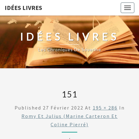
IDÉES LIVRES
Togg
navig
IDÉES LIVRES
Les Chroniques De Séverine
151
Published
27 Février 2022
At
195 × 286
In
Romy Et Julius (Marine Carteron Et
Coline Pierré)