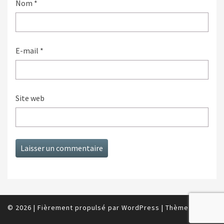
Nom
*
E-mail
*
Site web
© 2026
|
Fièrement propulsé par
WordPress
|
Thème :
Nisarg