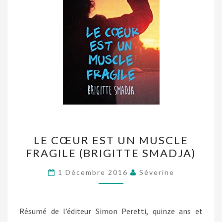
LE
LE CŒUR EST UN MUSCLE
CŒUR
FRAGILE (BRIGITTE SMADJA)
EST
UN
1 Décembre 2016
Séverine
MUSCLE
FRAGILE
(BRIGITTE
Résumé de l’éditeur Simon Peretti, quinze ans et