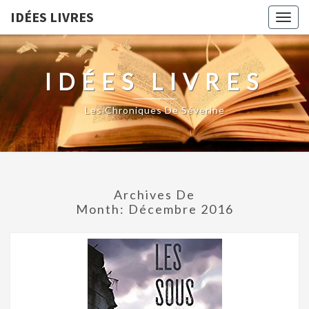
IDÉES LIVRES
Togg
navig
IDÉES LIVRES
Les Chroniques De Séverine
Archives De
Month:
Décembre 2016