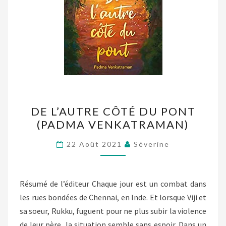
DE
DE L’AUTRE CÔTÉ DU PONT
L’AUTRE
(PADMA VENKATRAMAN)
CÔTÉ
DU
22 Août 2021
Séverine
PONT
(PADMA
VENKATRAMAN)
Résumé de l’éditeur Chaque jour est un combat dans
les rues bondées de Chennai, en Inde. Et lorsque Viji et
sa soeur, Rukku, fuguent pour ne plus subir la violence
de leur père, la situation semble sans espoir. Dans un