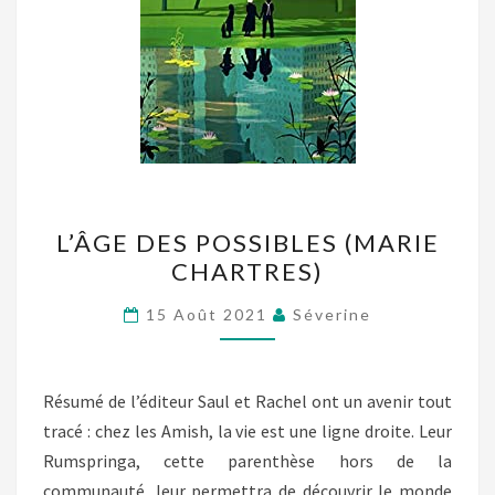
L’ÂGE
L’ÂGE DES POSSIBLES (MARIE
DES
CHARTRES)
POSSIBLES
(MARIE
15 Août 2021
Séverine
CHARTRES)
Résumé de l’éditeur Saul et Rachel ont un avenir tout
tracé : chez les Amish, la vie est une ligne droite. Leur
Rumspringa, cette parenthèse hors de la
communauté, leur permettra de découvrir le monde