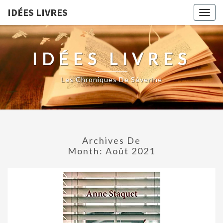
IDÉES LIVRES
Togg
navig
IDÉES LIVRES
Les Chroniques De Séverine
Archives De
Month:
Août 2021