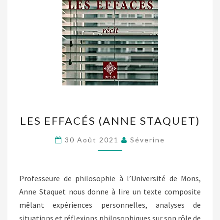
LES
LES EFFACÉS (ANNE STAQUET)
EFFACÉS
(ANNE
30 Août 2021
Séverine
STAQUET)
Professeure de philosophie à l’Université de Mons,
Anne Staquet nous donne à lire un texte composite
mêlant expériences personnelles, analyses de
situations et réflexions philosophiques sur son rôle de