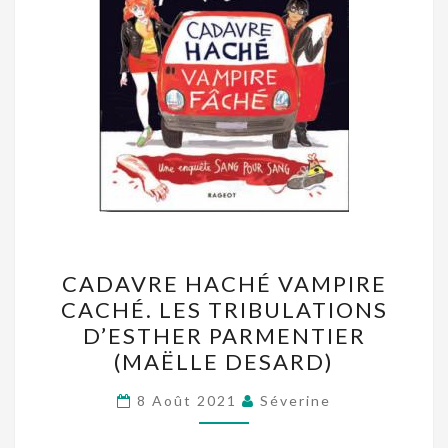
CADAVRE
CADAVRE HACHÉ VAMPIRE
HACHÉ
CACHÉ. LES TRIBULATIONS
VAMPIRE
D’ESTHER PARMENTIER
CACHÉ.
(MAËLLE DESARD)
LES
TRIBULATIONS
8 Août 2021
Séverine
D’ESTHER