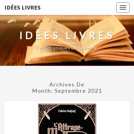
IDÉES LIVRES
Togg
navig
IDÉES LIVRES
Les Chroniques De Séverine
Archives De
Month:
Septembre 2021