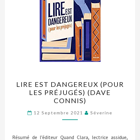
LIRE
LIRE EST DANGEREUX (POUR
EST
LES PRÉJUGÉS) (DAVE
DANGEREUX
CONNIS)
(POUR
LES
12 Septembre 2021
Séverine
PRÉJUGÉS)
(DAVE
CONNIS)
Résumé de l’éditeur Quand Clara, lectrice assidue,