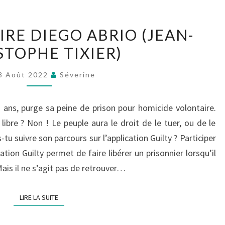
GUILTY.
AIRE DIEGO ABRIO (JEAN-
L’AFFAIRE
STOPHE TIXIER)
DIEGO
ABRIO
8 Août 2022
Séverine
(JEAN-
CHRISTOPHE
 ans, purge sa peine de prison pour homicide volontaire.
TIXIER)
l libre ? Non ! Le peuple aura le droit de le tuer, ou de le
-tu suivre son parcours sur l’application Guilty ? Participer
ion Guilty permet de faire libérer un prisonnier lorsqu’il
Mais il ne s’agit pas de retrouver…
LIRE LA SUITE
LIRE LA SUITE