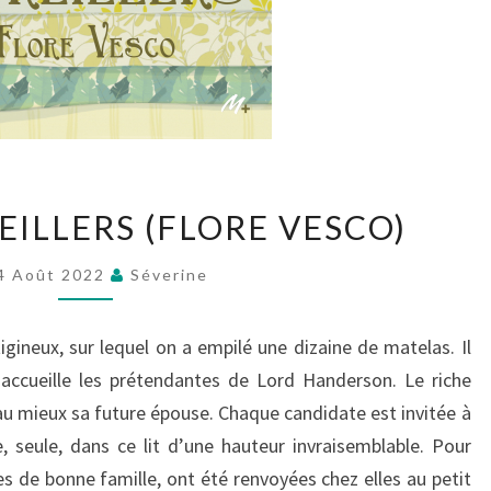
D’OR
EILLERS (FLORE VESCO)
ET
D’OREILLERS
4 Août 2022
Séverine
(FLORE
VESCO)
igineux, sur lequel on a empilé une dizaine de matelas. Il
accueille les prétendantes de Lord Handerson. Le riche
 au mieux sa future épouse. Chaque candidate est invitée à
, seule, dans ce lit d’une hauteur invraisemblable. Pour
les de bonne famille, ont été renvoyées chez elles au petit