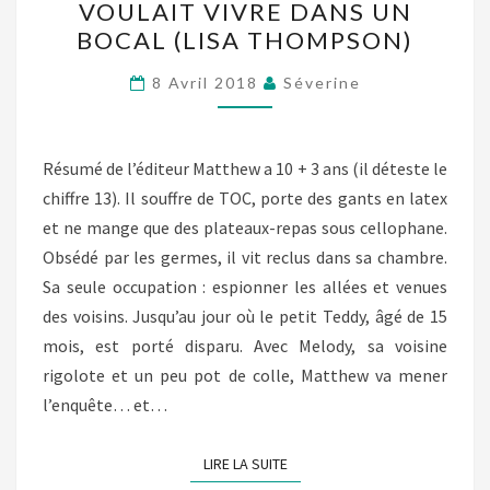
VOULAIT VIVRE DANS UN
GARÇON
BOCAL (LISA THOMPSON)
QUI
VOULAIT
8 Avril 2018
Séverine
VIVRE
DANS
UN
Résumé de l’éditeur Matthew a 10 + 3 ans (il déteste le
BOCAL
chiffre 13). Il souffre de TOC, porte des gants en latex
(LISA
et ne mange que des plateaux-repas sous cellophane.
THOMPSON)
Obsédé par les germes, il vit reclus dans sa chambre.
Sa seule occupation : espionner les allées et venues
des voisins. Jusqu’au jour où le petit Teddy, âgé de 15
mois, est porté disparu. Avec Melody, sa voisine
rigolote et un peu pot de colle, Matthew va mener
l’enquête… et…
LIRE LA SUITE
LIRE LA SUITE