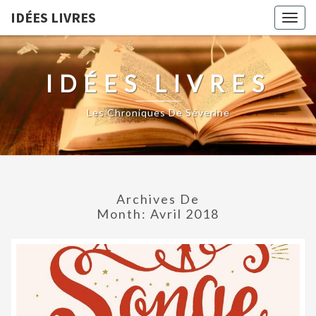
IDÉES LIVRES
Togg
navig
IDÉES LIVRES
Les Chroniques De Séverine
Archives De
Month:
Avril 2018