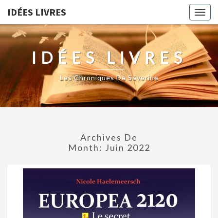
IDÉES LIVRES
Togg
navig
IDÉES LIVRES
Les Chroniques De Séverine
Archives De
Month:
Juin 2022