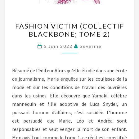
FASHION
FASHION VICTIM (COLLECTIF
VICTIM
BLACKBONE; TOME 2)
(COLLECTIF
BLACKBONE;
5 Juin 2022
Séverine
TOME
2)
Résumé de l’éditeur Alors qu’elle étudie dans une école
de journalisme, Marie enquête sur les coulisses de la
mode et sur les conditions de travail des ouvrières
dans les usines. Elle découvre que Yamaki, célèbre
mannequin et fille adoptive de Luca Snyder, un
puissant homme d’affaires, s’est suicidée. L’homme
est persuadé que Marie, Léo et Andréa sont
responsables et veut venger la mort de son enfant.
Mon avis Tout comme le tome 1, ce récit est constitué