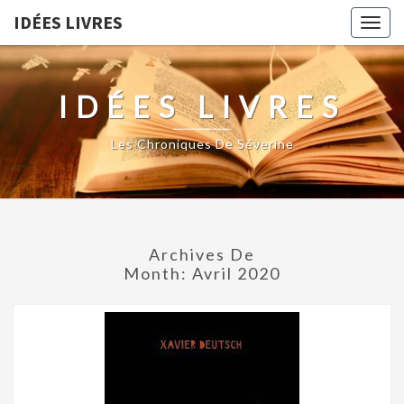
IDÉES LIVRES
Togg
navig
IDÉES LIVRES
Les Chroniques De Séverine
Archives De
Month:
Avril 2020