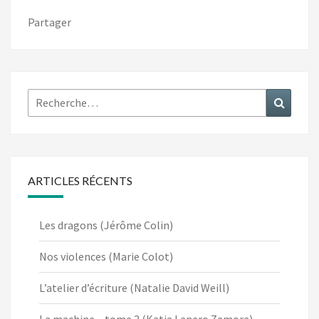
Partager
Rechercher :
Recher
ARTICLES RÉCENTS
Les dragons (Jérôme Colin)
Nos violences (Marie Colot)
L’atelier d’écriture (Natalie David Weill)
La machine – tome 2 (Katia Lanero Zamora)