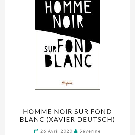
HOMME
HOMME NOIR SUR FOND
NOIR
BLANC (XAVIER DEUTSCH)
SUR
FOND
26 Avril 2020
Séverine