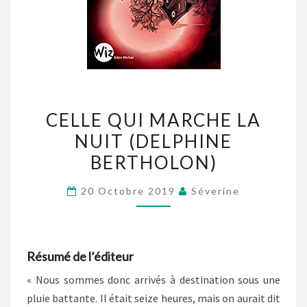
CELLE
CELLE QUI MARCHE LA
QUI
NUIT (DELPHINE
MARCHE
BERTHOLON)
LA
NUIT
20 Octobre 2019
Séverine
(DELPHINE
BERTHOLON)
Résumé de l’éditeur
« Nous sommes donc arrivés à destination sous une
pluie battante. Il était seize heures, mais on aurait dit