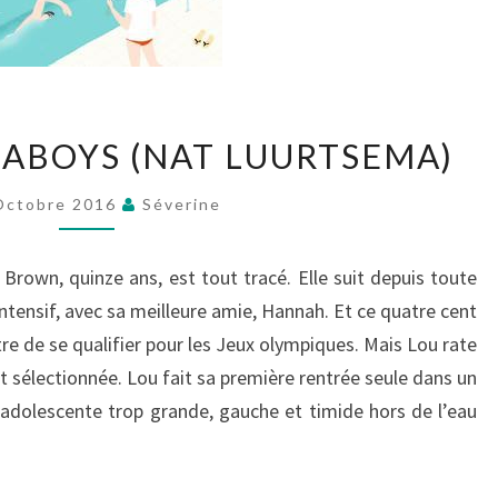
MOI
UABOYS (NAT LUURTSEMA)
ET
LES
Octobre 2016
Séverine
AQUABOYS
(NAT
Brown, quinze ans, est tout tracé. Elle suit depuis toute
LUURTSEMA)
ntensif, avec sa meilleure amie, Hannah. Et ce quatre cent
e de se qualifier pour les Jeux olympiques. Mais Lou rate
t sélectionnée. Lou fait sa première rentrée seule dans un
L’adolescente trop grande, gauche et timide hors de l’eau