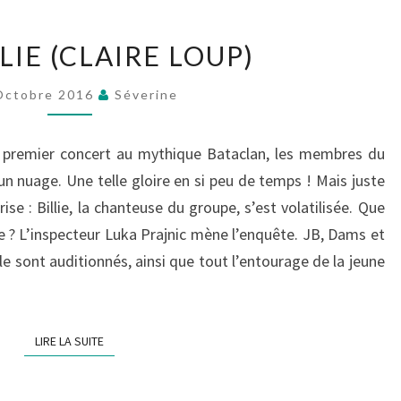
RUN
LIE (CLAIRE LOUP)
BILLIE
(CLAIRE
Octobre 2016
Séverine
LOUP)
r premier concert au mythique Bataclan, les membres du
un nuage. Une telle gloire en si peu de temps ! Mais juste
ise : Billie, la chanteuse du groupe, s’est volatilisée. Que
ide ? L’inspecteur Luka Prajnic mène l’enquête. JB, Dams et
lle sont auditionnés, ainsi que tout l’entourage de la jeune
LIRE LA SUITE
LIRE LA SUITE