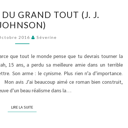
LA
DU GRAND TOUT (J. J.
THÉORIE
JOHNSON)
DU
GRAND
Octobre 2016
Séverine
TOUT
(J.
arce que tout le monde pense que tu devrais tourner la
J.
rah, 15 ans, a perdu sa meilleure amie dans un terrible
JOHNSON)
ettre. Son arme : le cynisme. Plus rien n’a d’importance.
 Mon avis J’ai beaucoup aimé ce roman bien construit,
 preuve d’un beau réalisme dans la…
LIRE LA SUITE
LIRE LA SUITE