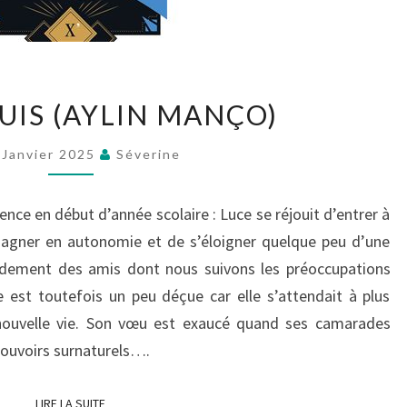
LES
UIS (AYLIN MANÇO)
ÉBLOUIS
(AYLIN
 Janvier 2025
Séverine
MANÇO)
ce en début d’année scolaire : Luce se réjouit d’entrer à
gagner en autonomie et de s’éloigner quelque peu d’une
pidement des amis dont nous suivons les préoccupations
e est toutefois un peu déçue car elle s’attendait à plus
nouvelle vie. Son vœu est exaucé quand ses camarades
pouvoirs surnaturels….
LIRE LA SUITE
LIRE LA SUITE