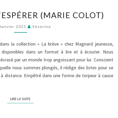
113
’ESPÉRER (MARIE COLOT)
RAISONS
D’ESPÉRER
Janvier 2025
Séverine
(MARIE
COLOT)
dans la collection « La brève » chez Magnard jeunesse,
s disponibles dans un format à lire et à écouter. Nous
, écrasé par un monde trop angoissant pour lui. Conscient
aquelle nous sommes plongés, il rédige des listes pour se
es à distance. Empêtré dans une forme de torpeur à cause
LIRE LA SUITE
LIRE LA SUITE