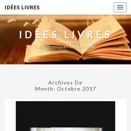
IDÉES LIVRES
Togg
navig
IDÉES LIVRES
Les Chroniques De Séverine
Archives De
Month:
Octobre 2017