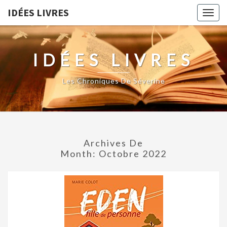
IDÉES LIVRES
Togg
navig
IDÉES LIVRES
Les Chroniques De Séverine
Archives De
Month:
Octobre 2022