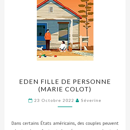
EDEN
EDEN FILLE DE PERSONNE
FILLE
(MARIE COLOT)
DE
PERSONNE
23 Octobre 2022
Séverine
(MARIE
COLOT)
Dans certains États américains, des couples peuvent