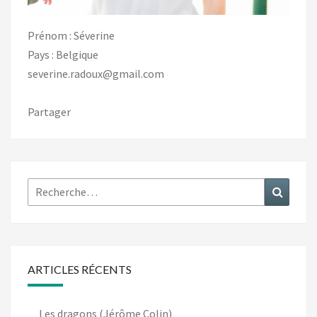
Prénom : Séverine
Pays : Belgique
severine.radoux@gmail.com
Partager
Rechercher :
Recher
ARTICLES RÉCENTS
Les dragons (Jérôme Colin)