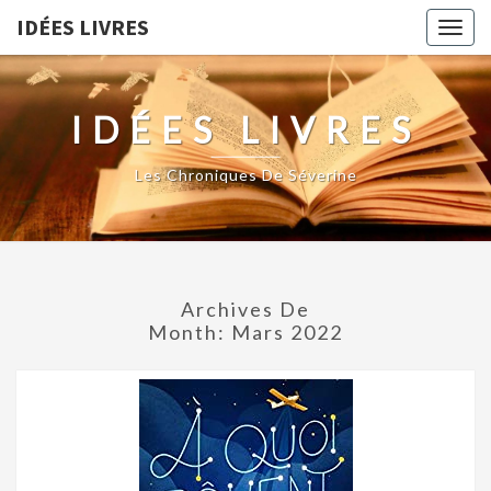
IDÉES LIVRES
Togg
navig
IDÉES LIVRES
Les Chroniques De Séverine
Archives De
Month:
Mars 2022