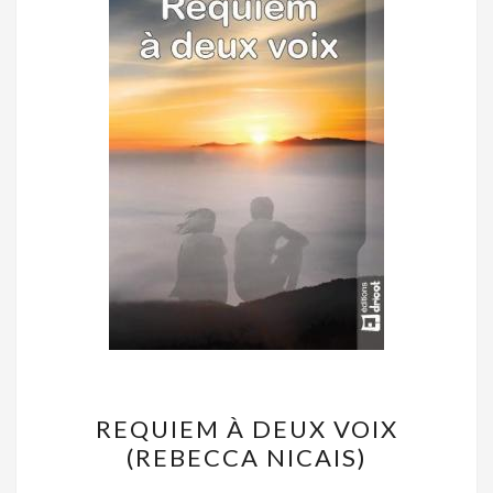
REQUIEM
REQUIEM À DEUX VOIX
À
(REBECCA NICAIS)
DEUX