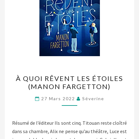
À
À QUOI RÊVENT LES ÉTOILES
QUOI
(MANON FARGETTON)
RÊVENT
LES
27 Mars 2022
Séverine
ÉTOILES
(MANON
FARGETTON)
Résumé de l’éditeur Ils sont cinq. Titouan reste cloîtré
dans sa chambre, Alix ne pense qu’au théâtre, Luce est