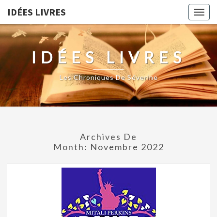
IDÉES LIVRES
Togg
navig
IDÉES LIVRES
Les Chroniques De Séverine
Archives De
Month:
Novembre 2022