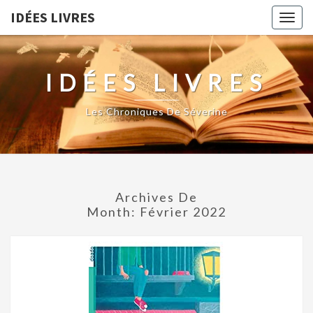
IDÉES LIVRES
Togg
navig
IDÉES LIVRES
Les Chroniques De Séverine
Archives De
Month:
Février 2022