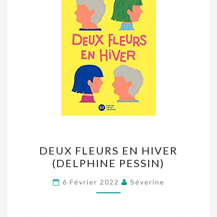
DEUX
DEUX FLEURS EN HIVER
FLEURS
(DELPHINE PESSIN)
EN
HIVER
6 Février 2022
Séverine
(DELPHINE
PESSIN)