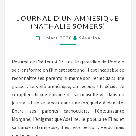
JOURNAL
JOURNAL D’UN AMNÉSIQUE
D’UN
(NATHALIE SOMERS)
AMNÉSIQUE
(NATHALIE
1 Mars 2020
Séverine
SOMERS)
Résumé de l’éditeur À 15 ans, le quotidien de Romain
se transforme en film catastrophe. Il est incapable de
reconnaître ses parents ni même son reflet dans une
glace… Le voilà amnésique, au secours ! Il décide de
compiler chaque épisode de sa nouvelle vie dans un
journal et de se lancer dans une (en)quête d’identité.
Entre ses parents cachottiers, l’éblouissante
Morgane, l’énigmatique Adeline, le populaire Elias et
sa bande calamiteuse, il est vite perdu… Perdu mais
pas fichu, car…