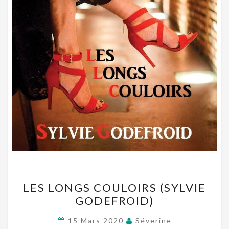
LES
LES LONGS COULOIRS (SYLVIE
LONGS
GODEFROID)
COULOIRS
(SYLVIE
15 Mars 2020
Séverine