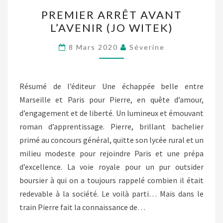
PREMIER
PREMIER ARRÊT AVANT
ARRÊT
L’AVENIR (JO WITEK)
AVANT
L’AVENIR
8 Mars 2020
Séverine
(JO
WITEK)
Résumé de l’éditeur Une échappée belle entre
Marseille et Paris pour Pierre, en quête d’amour,
d’engagement et de liberté. Un lumineux et émouvant
roman d’apprentissage. Pierre, brillant bachelier
primé au concours général, quitte son lycée rural et un
milieu modeste pour rejoindre Paris et une prépa
d’excellence. La voie royale pour un pur outsider
boursier à qui on a toujours rappelé combien il était
redevable à la société. Le voilà parti… Mais dans le
train Pierre fait la connaissance de…