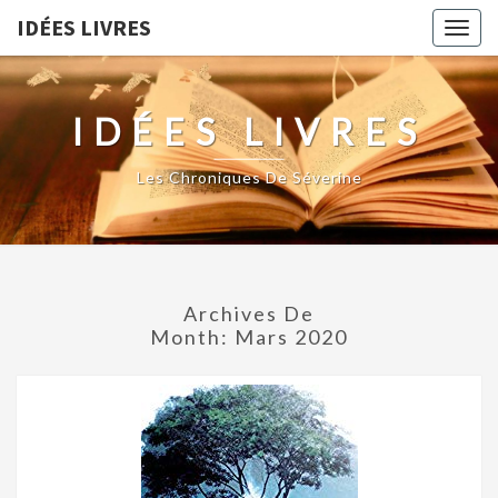
IDÉES LIVRES
Togg
navig
IDÉES LIVRES
Les Chroniques De Séverine
Archives De
Month:
Mars 2020