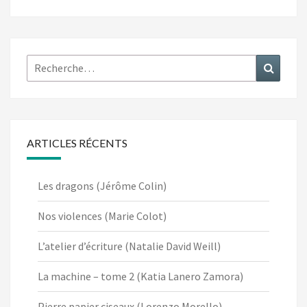
Rechercher :
Recher
ARTICLES RÉCENTS
Les dragons (Jérôme Colin)
Nos violences (Marie Colot)
L’atelier d’écriture (Natalie David Weill)
La machine – tome 2 (Katia Lanero Zamora)
Pierre papier ciseaux (Lorenzo Morello)