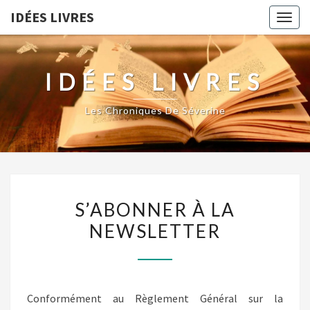
IDÉES LIVRES
Togg
navig
IDÉES LIVRES
Les Chroniques De Séverine
S’ABONNER
S’ABONNER À LA
À
NEWSLETTER
LA
NEWSLETTER
Conformément au Règlement Général sur la