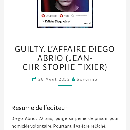
GUILTY.
GUILTY. L’AFFAIRE DIEGO
L’AFFAIRE
ABRIO (JEAN-
DIEGO
CHRISTOPHE TIXIER)
ABRIO
(JEAN-
28 Août 2022
Séverine
CHRISTOPHE
TIXIER)
Résumé de l’éditeur
Diego Abrio, 22 ans, purge sa peine de prison pour
homicide volontaire. Pourtant il va être relâché.