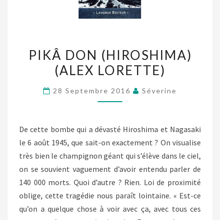
PIKÂ
PIKÂ DON (HIROSHIMA)
DON
(ALEX LORETTE)
(HIROSHIMA)
(ALEX
28 Septembre 2016
Séverine
LORETTE)
De cette bombe qui a dévasté Hiroshima et Nagasaki
le 6 août 1945, que sait-on exactement ? On visualise
très bien le champignon géant qui s’élève dans le ciel,
on se souvient vaguement d’avoir entendu parler de
140 000 morts. Quoi d’autre ? Rien. Loi de proximité
oblige, cette tragédie nous paraît lointaine. « Est-ce
qu’on a quelque chose à voir avec ça, avec tous ces